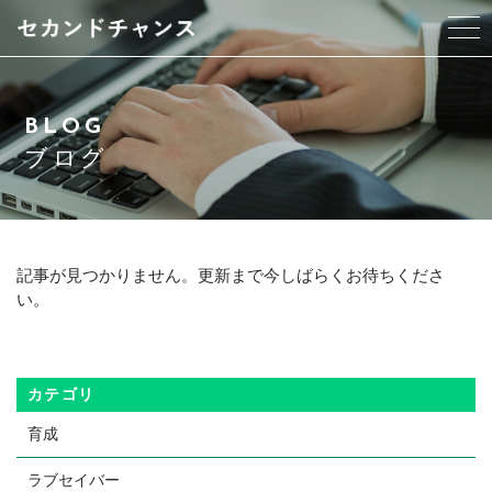
当事務所について
BLOG
ビジネスパートナー紹介
ブログ
サービス紹介
よくある質問
記事が見つかりません。更新まで今しばらくお待ちくださ
い。
ブログ
お問い合わせ
カテゴリ
育成
CONTACT
ラブセイバー