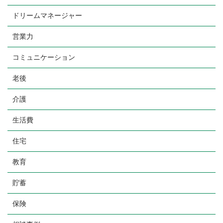
人間関係とお金のお悩みはお任せ
ドリームマネージャー
メールでの受付
お問い合わせフォーム
営業力
24時間受付中
コミュニケーション
お電話での受付
老後
090-8495-9977
介護
受付時間：9:00～18:00
生活費
住宅
教育
貯蓄
保険